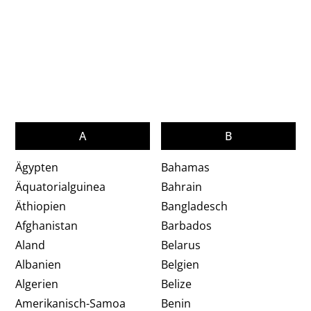
A
B
C
D
E
F
G
H
I
J
K
L
M
N
O
P
R
S
T
U
V
W
Z
Ö
A
B
Ägypten
Bahamas
Äquatorialguinea
Bahrain
Äthiopien
Bangladesch
Afghanistan
Barbados
Aland
Belarus
Albanien
Belgien
Algerien
Belize
Amerikanisch-Samoa
Benin