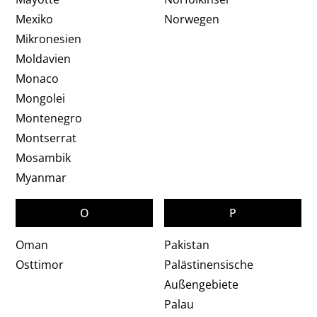
Mexiko
Norwegen
Mikronesien
Moldavien
Monaco
Mongolei
Montenegro
Montserrat
Mosambik
Myanmar
O
P
Oman
Pakistan
Osttimor
Palästinensische
Außengebiete
Palau