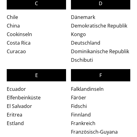
C
D
Chile
Dänemark
China
Demokratische Republik
Cookinseln
Kongo
Costa Rica
Deutschland
Curacao
Dominikanische Republik
Dschibuti
E
F
Ecuador
Falklandinseln
Elfenbeinküste
Färöer
El Salvador
Fidschi
Eritrea
Finnland
Estland
Frankreich
Französisch-Guyana