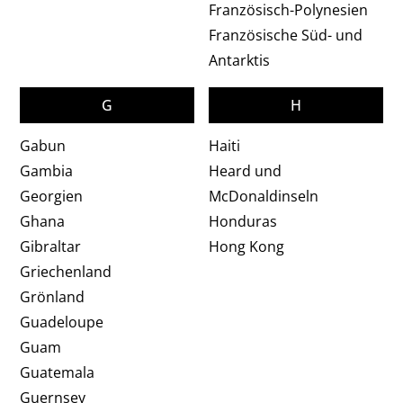
Französisch-Polynesien
Französische Süd- und
Antarktis
G
H
Gabun
Haiti
Gambia
Heard und
Georgien
McDonaldinseln
Ghana
Honduras
Gibraltar
Hong Kong
Griechenland
Grönland
Guadeloupe
Guam
Guatemala
Guernsey