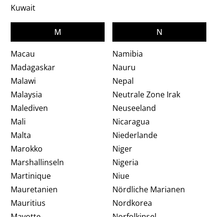
Kuwait
M
N
Macau
Namibia
Madagaskar
Nauru
Malawi
Nepal
Malaysia
Neutrale Zone Irak
Malediven
Neuseeland
Mali
Nicaragua
Malta
Niederlande
Marokko
Niger
Marshallinseln
Nigeria
Martinique
Niue
Mauretanien
Nördliche Marianen
Mauritius
Nordkorea
Mayotte
Norfolkinsel