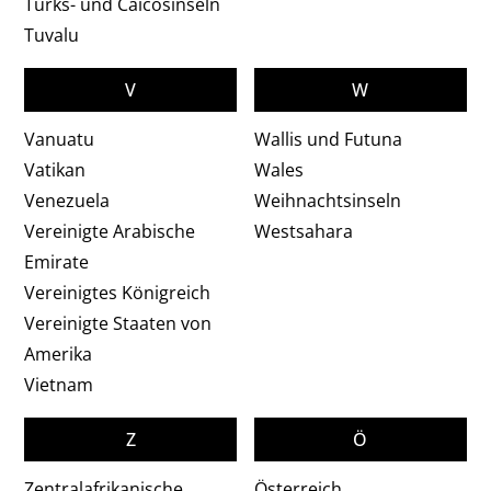
Turks- und Caicosinseln
Tuvalu
V
W
Vanuatu
Wallis und Futuna
Vatikan
Wales
Venezuela
Weihnachtsinseln
Vereinigte Arabische
Westsahara
Emirate
Vereinigtes Königreich
Vereinigte Staaten von
Amerika
Vietnam
Z
Ö
Zentralafrikanische
Österreich