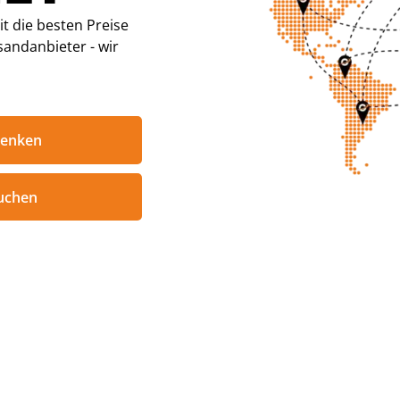
t die besten Preise
sandanbieter - wir
senken
uchen