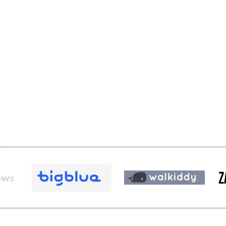
senken
uchen