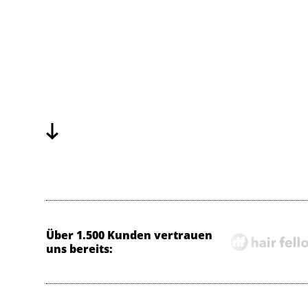
Anfrage senden & Versandkosten 
Kostenloses Beratungsgespräch b
Trackbar
Versichert
Transparent kalkuliert
Über 1.500 Kunden vertrauen
uns bereits: