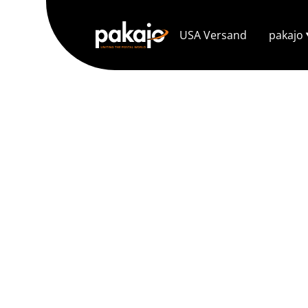
USA Versand
pakajo
DEIN EINFA
DIE USA - M