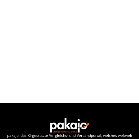
VERSANDTIPPS
(Wir senden Dir keine Werbung und keine
Verkaufsinformationen)
pakajo, das KI-gestützte Vergleichs- und Versandportal, welches weltweit