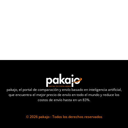
(No le enviaremos ninguna información publicitaria o
de ventas)
pakajo, el portal de comparación y envío basado en inteligencia artificial,
que encuentra el mejor precio de envío en todo el mundo y reduce los
costos de envío hasta en un 83%.
© 2026 pakajo - Todos los derechos reservados