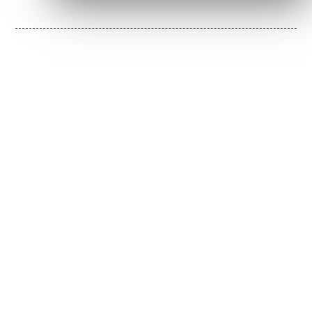
PRUEBA PAKAJO AHORA
SOLICITE EL DESPACHO DE
PAKAJO AHORA
Concéntrese en lo esencial, nosotros nos
ocuparemos del resto. Nuestro experimentado
equipo logístico garantiza un procesamiento
fiable y puntual, preciso, eficiente y orientado al
cliente.