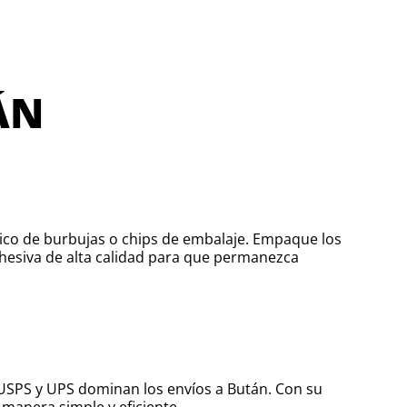
ÁN
stico de burbujas o chips de embalaje. Empaque los
dhesiva de alta calidad para que permanezca
o USPS y UPS dominan los envíos a Bután. Con su
 manera simple y eficiente.